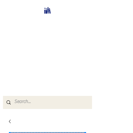
Bücherhalle-
Schweiz
mail(at)verlags-service.ch
Buchhandel und
Antiquariat