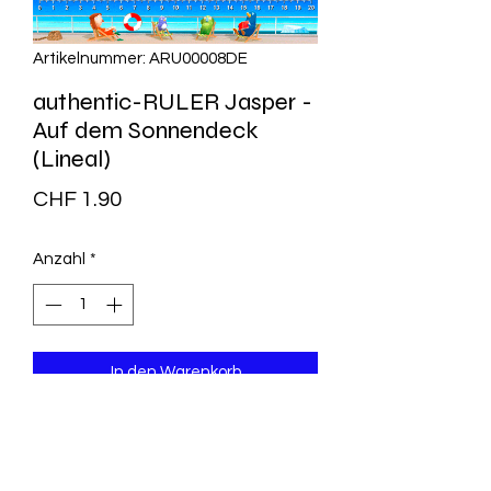
Artikelnummer: ARU00008DE
authentic-RULER Jasper -
Auf dem Sonnendeck
(Lineal)
Preis
CHF 1.90
Anzahl
*
In den Warenkorb
Artikel Nr.: ARU00008DE
Maße (B x H): 21 cm x 3,5 cm