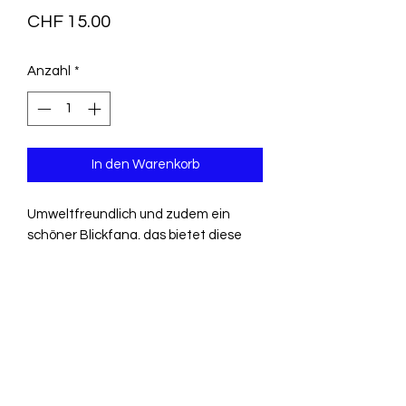
Preis
CHF 15.00
Anzahl
*
In den Warenkorb
Umweltfreundlich und zudem ein
schöner Blickfang, das bietet diese
Tragtasche aus Baumwolle mit
Aufdruck in gold und weiss " Follow your
Dreams".
Masse 36x40cm, Material Baumwolle.
Tragetasche schwarz mit Aufdruck
Follow your dreams