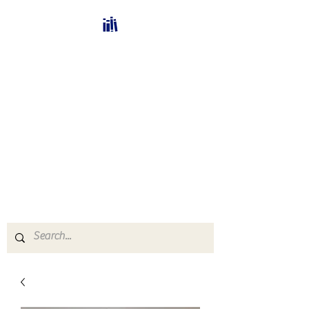
Bücherhalle-
Schweiz
mail(at)verlags-service.ch
Buchhandel und
Antiquariat