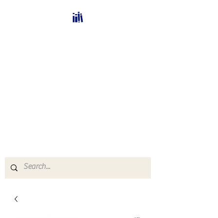
Bücherhalle-
Schweiz
mail(at)verlags-service.ch
Buchhandel und
Antiquariat