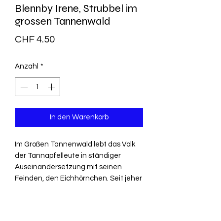
Blennby Irene, Strubbel im
grossen Tannenwald
Preis
CHF 4.50
Anzahl
*
In den Warenkorb
Im Großen Tannenwald lebt das Volk
der Tannapfelleute in ständiger
Auseinandersetzung mit seinen
Feinden, den Eichhörnchen. Seit jeher
streiten sich beide um die
Tannapfelvorräte. Eines Tages kommt
es zur Eskalation. Doch es gelingt dem