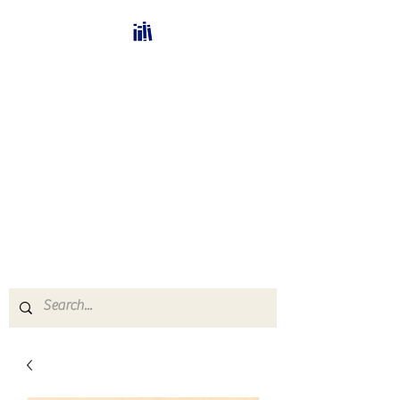
Bücherhalle-
Schweiz
mail(at)verlags-service.ch
Buchhandel und
Antiquariat