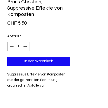
Bruns Christian,
Suppressive Effekte von
Komposten
Preis
CHF 5.50
Anzahl
*
In den Warenkorb
Suppressive Effekte von Komposten
aus der getrennten Sammlung
organischer Abfälle von
Rindermistkompost gegenüber
bodenbürtigen Schaderregern
Wirkungen und einflussfaktoren der