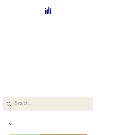
Bücherhalle-
Schweiz
mail(at)verlags-service.ch
Buchhandel und
Antiquariat