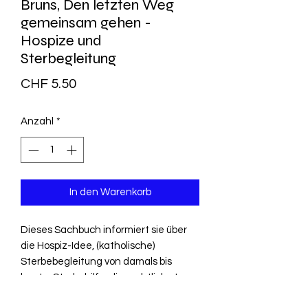
Bruns, Den letzten Weg
gemeinsam gehen -
Hospize und
Sterbegleitung
Preis
CHF 5.50
Anzahl
*
In den Warenkorb
Dieses Sachbuch informiert sie über
die Hospiz-Idee, (katholische)
Sterbebegleitung von damals bis
heute, Sterbehilfe, die rechtliche Lage
in Europa und andere relevante