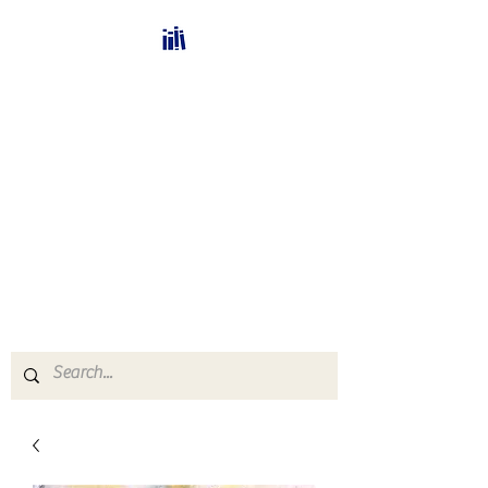
Bücherhalle-
Schweiz
mail(at)verlags-service.ch
Buchhandel und
Antiquariat