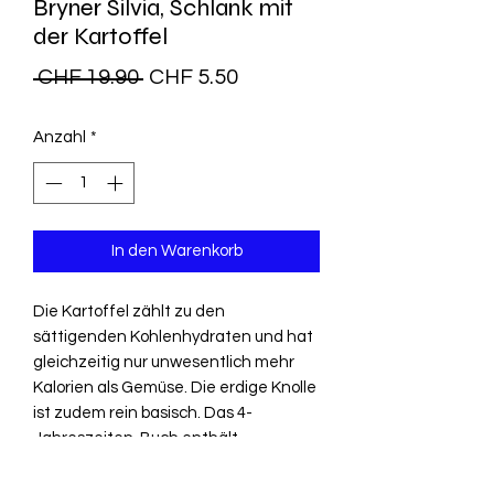
Bryner Silvia, Schlank mit
der Kartoffel
Standardpreis
Sale-
 CHF 19.90 
CHF 5.50
Preis
Anzahl
*
In den Warenkorb
Die Kartoffel zählt zu den
sättigenden Kohlenhydraten und hat
gleichzeitig nur unwesentlich mehr
Kalorien als Gemüse. Die erdige Knolle
ist zudem rein basisch. Das 4-
Jahreszeiten-Buch enthält
"schlanke", neuzeitliche, attraktive
Kartoffel-Mahlzeiten von 300 bis 500