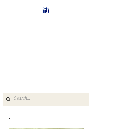
Bücherhalle-
Schweiz
mail(at)verlags-service.ch
Buchhandel und
Antiquariat