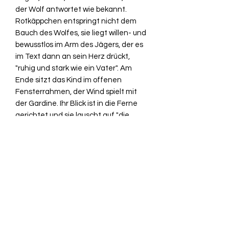
der Wolf antwortet wie bekannt.
Rotkäppchen entspringt nicht dem
Bauch des Wolfes, sie liegt willen- und
bewusstlos im Arm des Jägers, der es
im Text dann an sein Herz drückt,
"ruhig und stark wie ein Vater". Am
Ende sitzt das Kind im offenen
Fensterrahmen, der Wind spielt mit
der Gardine. Ihr Blick ist in die Ferne
gerichtet und sie lauscht auf "die
Stimmen des Waldes". Das eine Bein
mit den kniehohen braunen Stiefeln
hat sie auf die Fensterbank gestellt,
sodass das Kleid ein wenig nach oben
rutscht. Es scheint, als sei sie reifer
geworden, die Zeit der Unschuld
vorbei.Eine sehr gelungene, schöne
und in Teilen auch neue Darstellung
des bekannten Märchens.