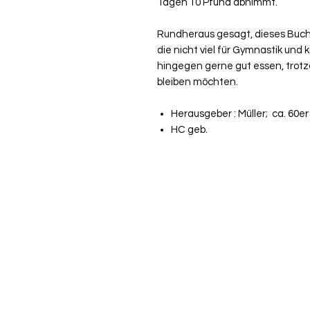
Tagen 10 Pfund abnimmt.
Rundheraus gesagt, dieses Buch
die nicht viel für Gymnastik und
hingegen gerne gut essen, trot
bleiben möchten.
Herausgeber : Müller; ca. 60e
HC geb.