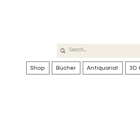
Bücherhalle-
mail(at)verlags-service.ch
Shop
Bücher
Antiquariat
3D 