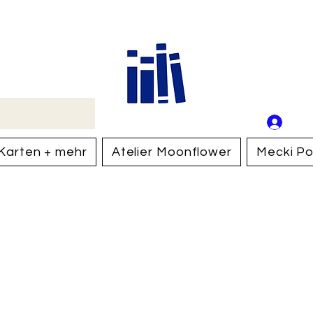
Buch
Schweiz
An
Anm
Karten + mehr
Atelier Moonflower
Mecki Po