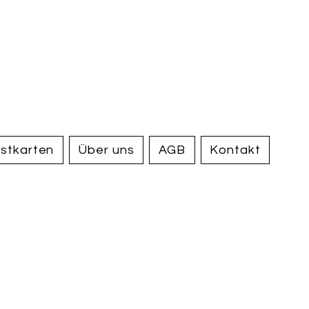
handel und
tiquariat
elden
stkarten
Über uns
AGB
Kontakt