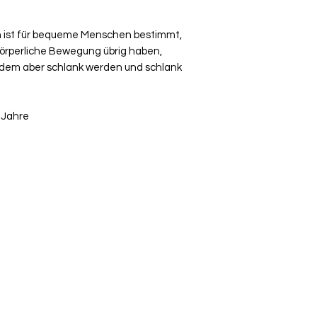
 ist für bequeme Menschen bestimmt,
 körperliche Bewegung übrig haben,
zdem aber schlank werden und schlank
r Jahre
+41 79 333 44 03
2022 - Verlags-Service Imfeld - mail(at)verlags-service.ch