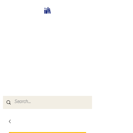
Bücherhalle-
Schweiz
mail(at)verlags-service.ch
Buchhandel und
Antiquariat