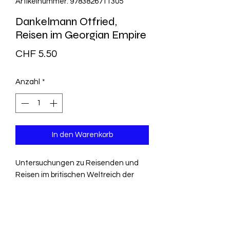
Artikelnummer: 9783826711305
Dankelmann Otfried,
Reisen im Georgian Empire
Preis
CHF 5.50
Anzahl
*
In den Warenkorb
Untersuchungen zu Reisenden und
Reisen im britischen Weltreich der
Neuzeit
Herausgeber ‏ : ‎
Hänsel-
Hohenhausen - Verlag der