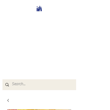
Bücherhalle-
Schweiz
mail(at)verlags-service.ch
Buchhandel und
Antiquariat