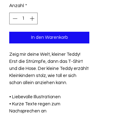
Anzahl
*
In den Warenkorb
Zeig mir deine Welt, kleiner Teddy!
Erst die Strümpfe, dann das T-Shirt
und die Hose. Der kleine Teddy erzählt
Kleinkindern stolz, wie toll er sich
schon allein anziehen kann.
• Liebevolle Illustrationen
• Kurze Texte regen zum
Nachsprechen an
• Spielerische Sprachförderung
• Mit praktischen Tragegriff aus Stoff
• Für Jungen und Mädchen ab 12