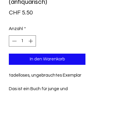
(antiquarisch)
Preis
CHF 5.50
Anzahl
*
In den Warenkorb
tadelloses, ungebrauchtes Exemplar
Das ist ein Buch für junge und
junggebliebene Pferdefreunde. Was
hier sieben Geschwister erzählen -
von ihrem Leben mit 150 Ponys -, klingt
wie ein Märchen. Aber die Fotos
beweisen es: Das ist alles Wirklichkeit.