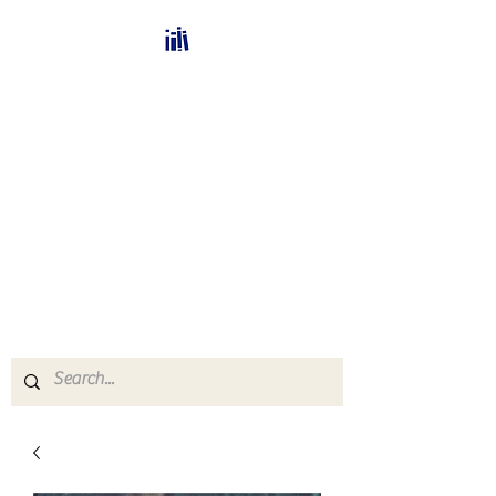
Bücherhalle-
Schweiz
mail(at)verlags-service.ch
Buchhandel und
Antiquariat