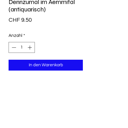
Dennzumal im Aemmital
(antiquarisch)
Preis
CHF 9.50
Anzahl
*
In den Warenkorb
leichte Gebrauchs- und Lagerspuren
ansonsten sehr gut erhaltenes,
sauberes Exemplar
Erinnerige u Müschterli us der alte Zyt
Emmentaler Druck 1991
HC geb. mit ca. 130 S.