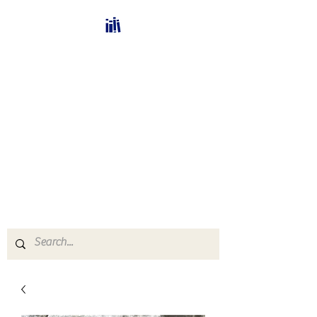
Bücherhalle-
Schweiz
mail(at)verlags-service.ch
Buchhandel und
Antiquariat