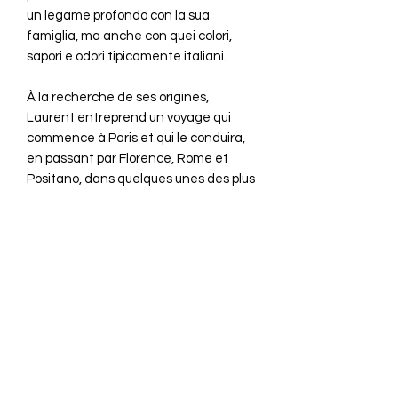
un legame profondo con la sua
famiglia, ma anche con quei colori,
sapori e odori tipicamente italiani.
À la recherche de ses origines,
Laurent entreprend un voyage qui
commence à Paris et qui le conduira,
en passant par Florence, Rome et
Positano, dans quelques unes des plus
belles villes d’Italie. Cette expérience
et la rencontre avec Luigi, un parent
éloigné, permettront à Laurent de
retrouver un lien profond avec sa
famille, mais aussi avec les couleurs,
les saveurs et les parfums
typiquement italiens.
Herausgeber ‏ : ‎
Cideb
Erscheinungstermin ‏ : ‎
2004