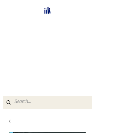
Bücherhalle-
Schweiz
mail(at)verlags-service.ch
Buchhandel und
Antiquariat