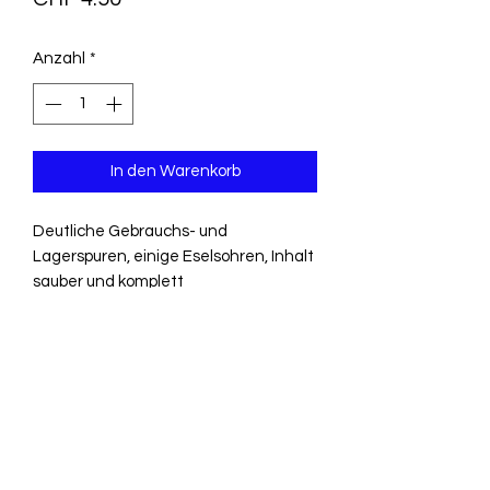
Anzahl
*
In den Warenkorb
Deutliche Gebrauchs- und
Lagerspuren, einige Eselsohren, Inhalt
sauber und komplett
Dieser Kalender bietet die Möglichkeit
sich über die vergangenen Zeiten zu
informieren. Ausserdem ist es ein
gutes Geschenk für jemdandem mit
diesem Jahrgang.
Spannend sind auch immer die darin
enthaltenen Anzeigen.