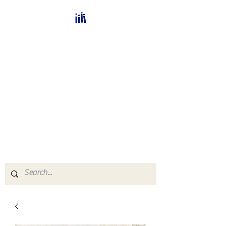
Bücherhalle-
Schweiz
mail(at)verlags-service.ch
Buchhandel und
Antiquariat