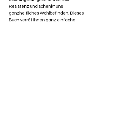
Resistenz und schenkt uns
ganzheitliches Wohlbefinden. Dieses
Buch verrät Ihnen ganz einfache
Möglichkeiten Ihre natürliche
Schönheit zu unterstützen, Ihre
Lebenserwartung zu steigern und
sinnvolle Ernährungsempfehlungen
von unnützen Diätvorschlägen zu
trennen. Für ein vitales, kraftvolles
Leben!
Herausgeber ‏ : ‎
Goldegg Verlag
Erscheinungstermin ‏ : ‎
2009
Seitenzahl ‏ : ‎
238 Seiten
Softcover
ISBN-10 ‏ : ‎
3901880054
ISBN-13 ‏ : ‎
9783901880056
Abmessungen ‏ : ‎
17.2 x 2.8 x 23.9 cm