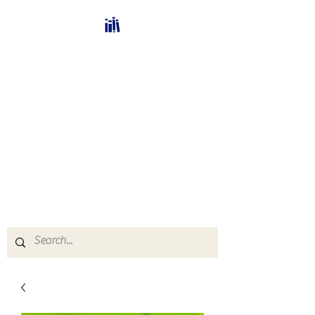
Bücherhalle-
Schweiz
mail(at)verlags-service.ch
Buchhandel und
Antiquariat