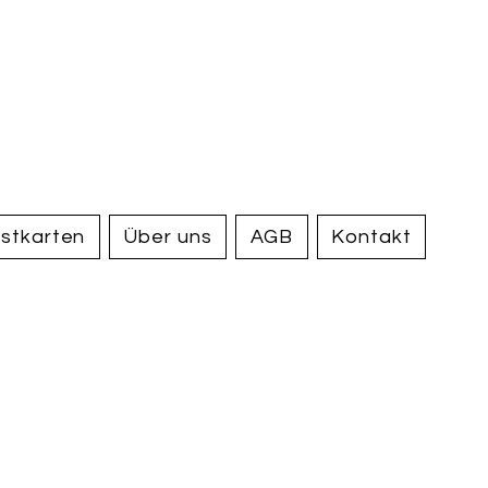
handel und
tiquariat
elden
stkarten
Über uns
AGB
Kontakt