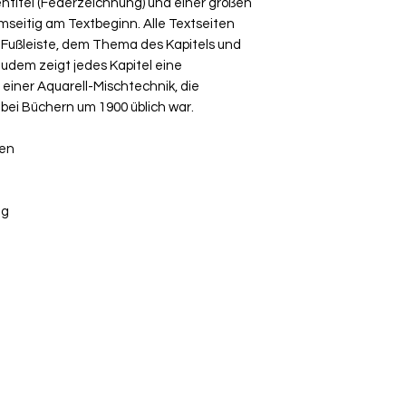
titel (Federzeichnung) und einer großen
seitig am Textbeginn. Alle Textseiten
 Fußleiste, dem Thema des Kapitels und
 Zudem zeigt jedes Kapitel eine
n einer Aquarell-Mischtechnik, die
s bei Büchern um 1900 üblich war.
ten
ag
+41 79 333 44 03
2022 - Verlags-Service Imfeld - mail(at)verlags-service.ch