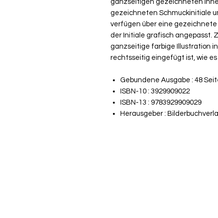
ganzseitigen gezeichneten Innen
gezeichneten Schmuckinitiale um
verfügen über eine gezeichnete
der Initiale grafisch angepasst.
ganzseitige farbige Illustration i
rechtsseitig eingefügt ist, wie e
Gebundene Ausgabe : 48 Sei
ISBN-10 : 3929909022
ISBN-13 : 9783929909029
Herausgeber : Bilderbuchverl