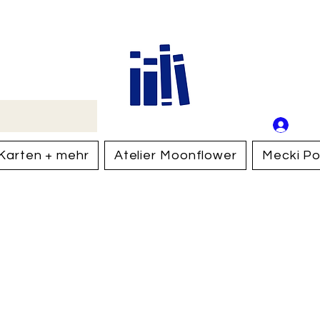
Buch
Schweiz
An
Anm
Karten + mehr
Atelier Moonflower
Mecki Po