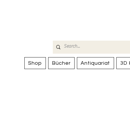
Bücherhalle-
mail(at)verlags-service.ch
Shop
Bücher
Antiquariat
3D 