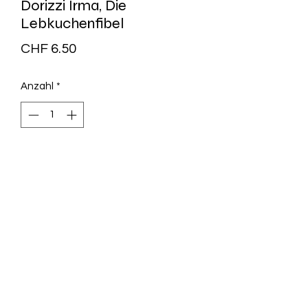
Dorizzi Irma, Die
Lebkuchenfibel
Preis
CHF 6.50
Anzahl
*
In den Warenkorb
Märchen - Gespräche - Rezepte
(teilweise im St. Gallerdialekt)
Illustrationen von Rosemarie Joray
‎
3856080147
105 S. HC