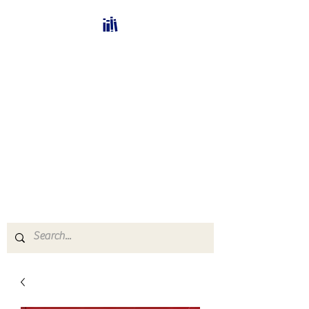
Bücherhalle-
Schweiz
mail(at)verlags-service.ch
Buchhandel und
Antiquariat