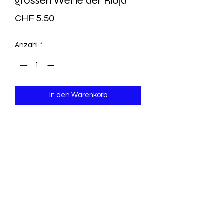
grossen Weine der Rioja
Preis
CHF 5.50
Anzahl
*
In den Warenkorb
Mit 457 meist farbigen Abbildungen,
187 Abbildungen von Weinetiketten
sowie 5 Karten und Stadtpläne
Herausgeber : Rüschlikon-Zürich ;
Stuttgart ; Wien : Müller,1987
HC geb. ca. 200 S., 225x290 mm
ISBN-10 : 327500915X
ISBN-13 : 9783275009152