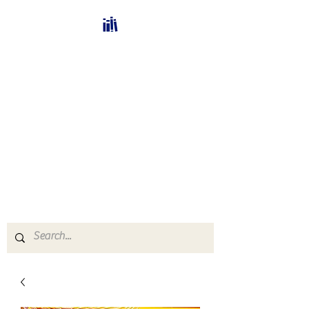
Bücherhalle-
Schweiz
mail(at)verlags-service.ch
Buchhandel und
Antiquariat