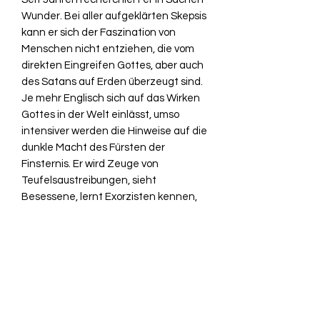
Wunder. Bei aller aufgeklärten Skepsis
kann er sich der Faszination von
Menschen nicht entziehen, die vom
direkten Eingreifen Gottes, aber auch
des Satans auf Erden überzeugt sind.
Je mehr Englisch sich auf das Wirken
Gottes in der Welt einlässt, umso
intensiver werden die Hinweise auf die
dunkle Macht des Fürsten der
Finsternis. Er wird Zeuge von
Teufelsaustreibungen, sieht
Besessene, lernt Exorzisten kennen,
die von Benedikt XVI. öffentlich geehrt
werden, und junge Priester, die mitten
im Leben stehen und
selbstverständlich mit all diesen
rational nicht zu erklärenden
Phänomenen umgehen.
Können das alles nur wilde Phantasien