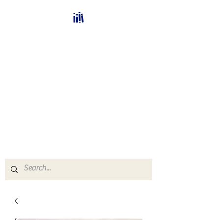
Bücherhalle-
Schweiz
mail(at)verlags-service.ch
Buchhandel und
Antiquariat