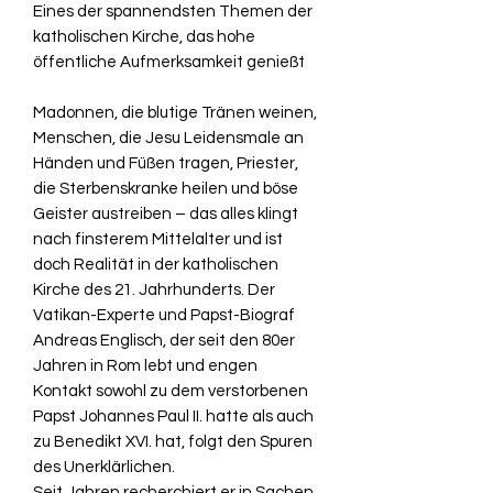
Eines der spannendsten Themen der
katholischen Kirche, das hohe
öffentliche Aufmerksamkeit genießt
Madonnen, die blutige Tränen weinen,
Menschen, die Jesu Leidensmale an
Händen und Füßen tragen, Priester,
die Sterbenskranke heilen und böse
Geister austreiben – das alles klingt
nach finsterem Mittelalter und ist
doch Realität in der katholischen
Kirche des 21. Jahrhunderts. Der
Vatikan-Experte und Papst-Biograf
Andreas Englisch, der seit den 80er
Jahren in Rom lebt und engen
Kontakt sowohl zu dem verstorbenen
Papst Johannes Paul II. hatte als auch
zu Benedikt XVI. hat, folgt den Spuren
des Unerklärlichen.
Seit Jahren recherchiert er in Sachen