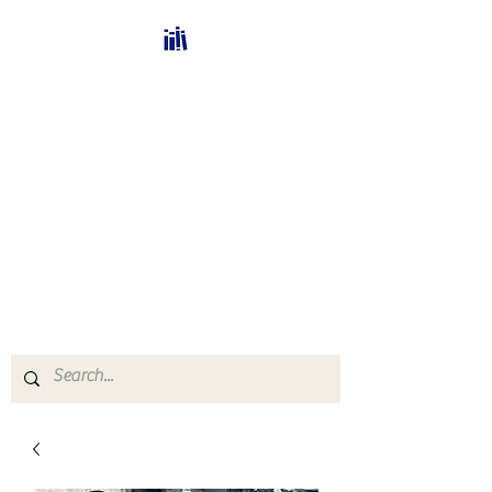
Bücherhalle-
Schweiz
mail(at)verlags-service.ch
Buchhandel und
Antiquariat