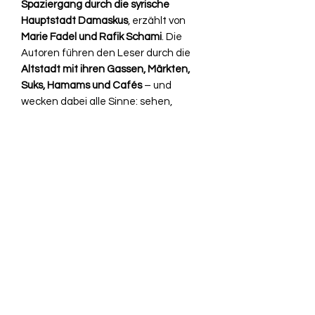
Spaziergang durch die syrische
Hauptstadt Damaskus
, erzählt von
Marie Fadel und Rafik Schami
. Die
Autoren führen den Leser durch die
Altstadt mit ihren Gassen, Märkten,
Suks, Hamams und Cafés
– und
wecken dabei alle Sinne: sehen,
riechen, schmecken und hören. Dabei
begegnet man
Lebensgeschichten,
Traditionen, Religionen und
Menschen
, lässt sich den Duft von
Kardamom und Koriander auf dem
Gewürzmarkt
vorstellen und lernt die
traditionelle Küche und
Originalrezepte
kennen, die zum
Nachkochen einladen.
Herausgeber ‏ : ‎
Sanssouci
Erscheinungstermin ‏ : ‎
2002
Seitenzahl der Print-Ausgabe ‏ : ‎
208