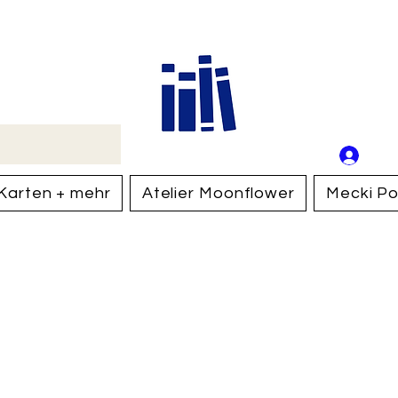
Buch
Schweiz
An
Anm
Karten + mehr
Atelier Moonflower
Mecki Po