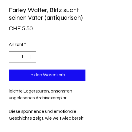
Farley Walter, Blitz sucht
seinen Vater (antiquarisch)
Preis
CHF 5.50
Anzahl
*
In den Warenkorb
leichte Lagerspuren, ansonsten
ungelesenes Archivexemplar
Diese spannende und emotionale
Geschichte zeigt, wie weit Alec bereit
ist zu gehen, um Blitz zu helfen, seine
Wurzeln zu finden. "Blitz sucht seinen