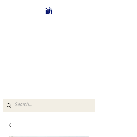
Bücherhalle-
Schweiz
mail(at)verlags-service.ch
Buchhandel und
Antiquariat