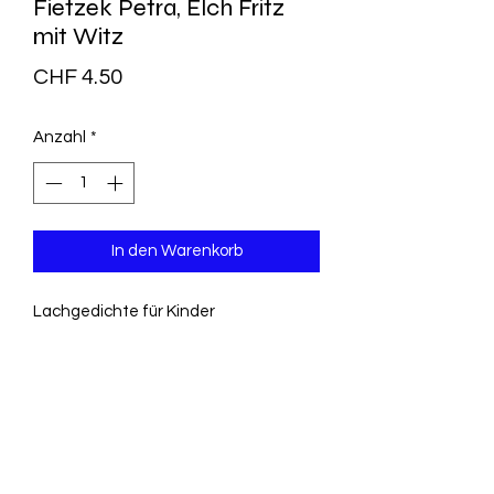
Fietzek Petra, Elch Fritz
mit Witz
Preis
CHF 4.50
Anzahl
*
In den Warenkorb
Lachgedichte für Kinder
Kennst du noch nicht Elch Fritz, den
Schelm mit Herz und Witz
Humorvolle Reime für den Dichter im
Kind und fröhliche
Lachgesellschaften