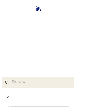
Bücherhalle-
Schweiz
mail(at)verlags-service.ch
Buchhandel und
Antiquariat