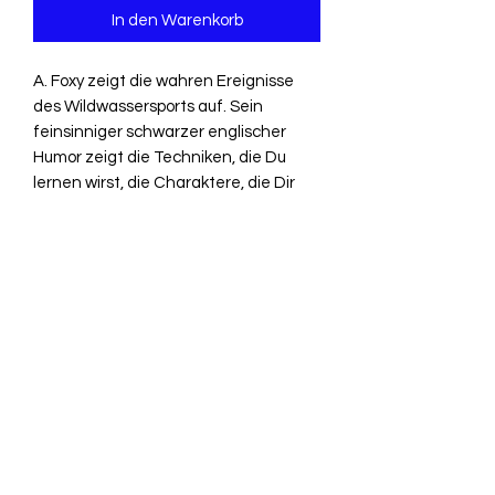
In den Warenkorb
A. Foxy zeigt die wahren Ereignisse
des Wildwassersports auf. Sein
feinsinniger schwarzer englischer
Humor zeigt die Techniken, die Du
lernen wirst, die Charaktere, die Dir
begegnen werden und die
Erzählungen, die Du hören wirst...und
sie sind phantastischer als jeder
Wasserfall, den Du je sehen wirst.
Softcover, 128 Seiten 150
Zeichnungen
3925660224