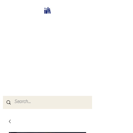
Bücherhalle-
Schweiz
mail(at)verlags-service.ch
Buchhandel und
Antiquariat