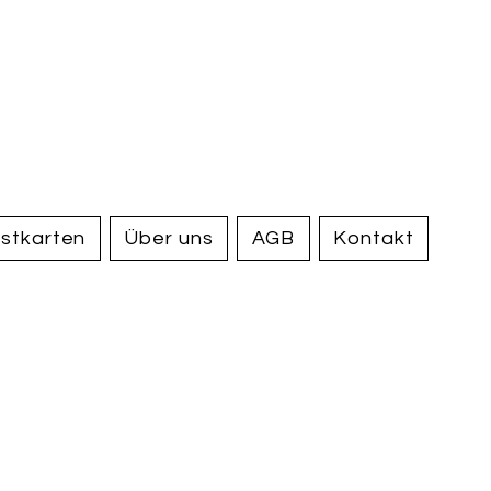
handel und
tiquariat
elden
stkarten
Über uns
AGB
Kontakt