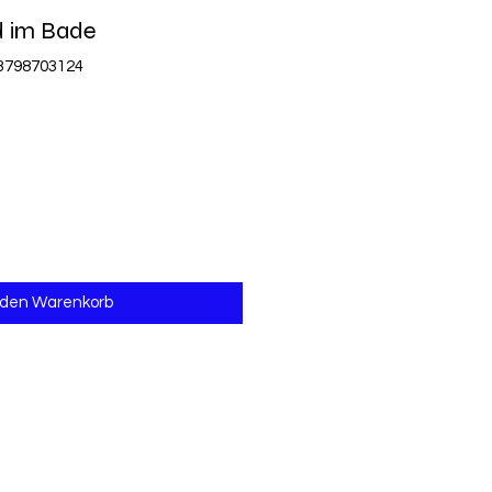
d im Bade
83798703124
 den Warenkorb