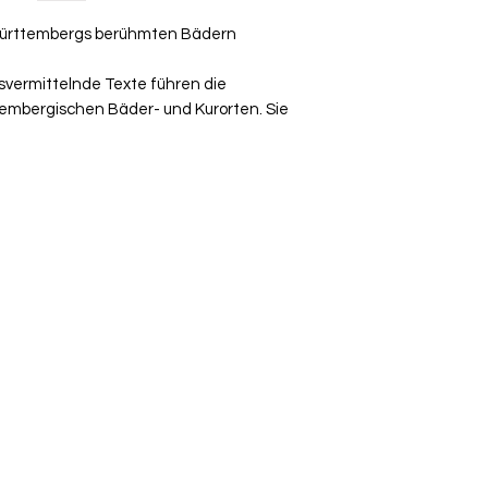
Württembergs berühmten Bädern
vermittelnde Texte führen die
embergischen Bäder- und Kurorten. Sie
+41 79 333 44 03
2022 - Verlags-Service Imfeld - mail(at)verlags-service.ch