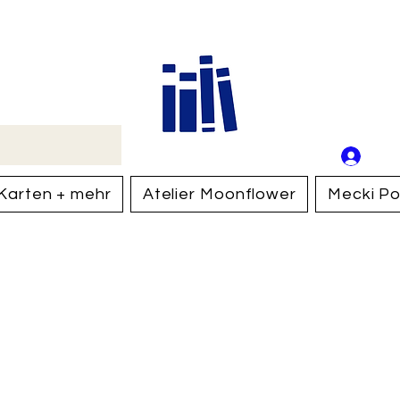
Buch
Schweiz
An
Anm
Karten + mehr
Atelier Moonflower
Mecki Po