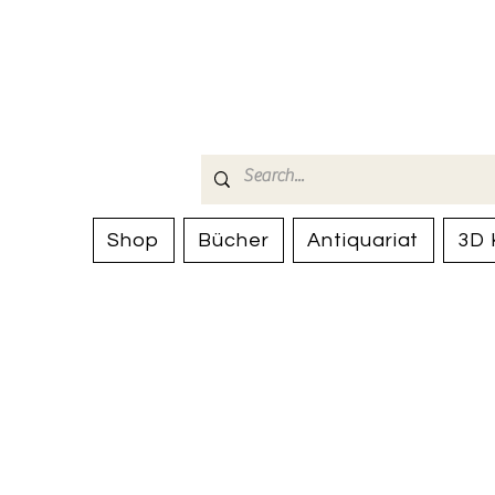
Bücherhalle-
mail(at)verlags-service.ch
Shop
Bücher
Antiquariat
3D 