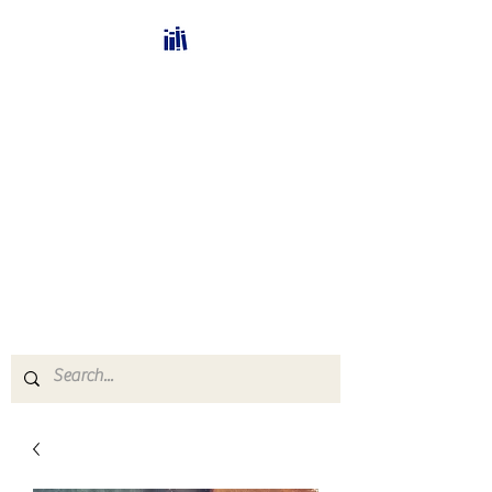
Bücherhalle-
Schweiz
mail(at)verlags-service.ch
Buchhandel und
Antiquariat