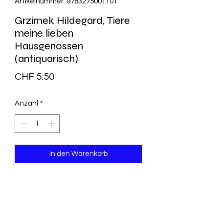
Artikelnummer: 9783275001101
Grzimek Hildegard, Tiere
meine lieben
Hausgenossen
(antiquarisch)
Preis
CHF 5.50
Anzahl
*
In den Warenkorb
Das Buch hat dem Alter
entsprechende Lagerspuren, ist
ansonsten ungelesen