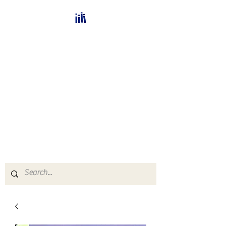
Bücherhalle-
Schweiz
mail(at)verlags-service.ch
Buchhandel und
Antiquariat