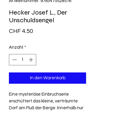
Artikelnummer: 9783475528576
Hecker Josef L., Der
Unschuldsengel
Preis
CHF 4.50
Anzahl
*
In den Warenkorb
Eine mysteriöse Einbruchserie
erschüttert das kleine, verträumte
Dorf am Fluß der Berge: Innerhalb nur
wenige Nächte gelingt es einem
Unbekannten, beträchtliche Summen
aus scheinbar todsicheren Verstecken