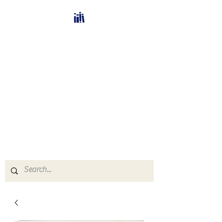
Bücherhalle-
Schweiz
mail(at)verlags-service.ch
Buchhandel und
Antiquariat