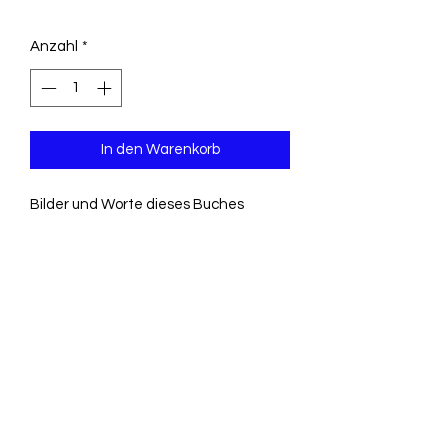
Anzahl
*
In den Warenkorb
Bilder und Worte dieses Buches
möchten Grosse und Kleine
gemeinsam ansprechen und sie in
meditativer Weise zu innerer Ruhe
führen.
HC geb.
Verlag: Kaufmann
ISBN-10: 3780624737
ISBN-13: 9783780624734