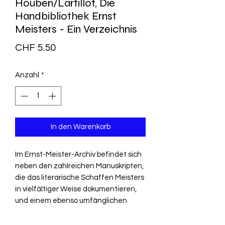
Houben/Lartillot, Die
Handbibliothek Ernst
Meisters - Ein Verzeichnis
Preis
CHF 5.50
Anzahl
*
In den Warenkorb
Im Ernst-Meister-Archiv befindet sich
neben den zahlreichen Manuskripten,
die das literarische Schaffen Meisters
in vielfältiger Weise dokumentieren,
und einem ebenso umfänglichen
Briefwechsel auch die Handbibliothek
des Dichters. Mit dem vorliegenden