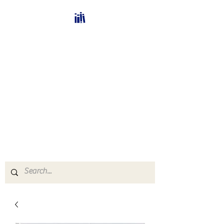
Bücherhalle-
Schweiz
mail(at)verlags-service.ch
Buchhandel und
Antiquariat