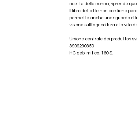
ricette della nonna, riprende quo
Il libro del latte non contiene per
permette anche uno sguardo oltre
visione sulll'agricoltura e la vita d
Unione centrale dei produttori svi
3909230350
HC geb. mit ca. 160 S.