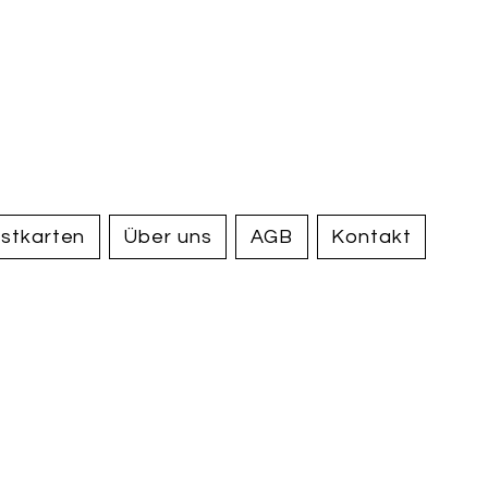
handel und
tiquariat
elden
stkarten
Über uns
AGB
Kontakt