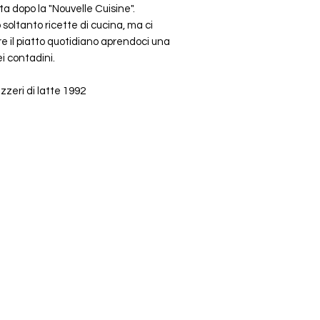
ta dopo la "Nouvelle Cuisine".
o soltanto ricette di cucina, ma ci
 il piatto quotidiano aprendoci una
ei contadini.
zzeri di latte 1992
+41 79 333 44 03
2022 - Verlags-Service Imfeld - mail(at)verlags-service.ch