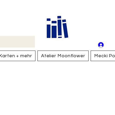
Buch
Schweiz
An
Anm
Karten + mehr
Atelier Moonflower
Mecki Po