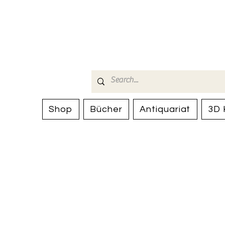
Bücherhalle-
mail(at)verlags-service.ch
Shop
Bücher
Antiquariat
3D 