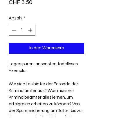
Preis
CHF 3.50
Anzahl
*
In den Warenkorb
Lagerspuren, ansonsten tadelloses
Exemplar
Wie sieht es hinter der Fassade der
Kriminalämter aus? Was muss ein
Kriminalbeamter alles lernen, um
erfolgreich arbeiten zu können? Von
der Spurensicherung am Tatort bis zur
Zusammenarbeit mit Interpol - Hans
Hellmut Kirst berichtet aus der