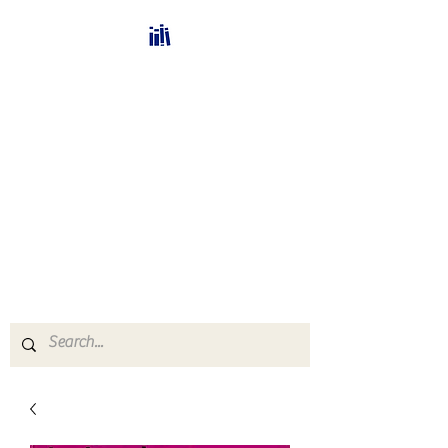
Bücherhalle-
Schweiz
mail(at)verlags-service.ch
Buchhandel und
Antiquariat