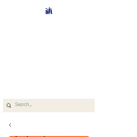
Bücherhalle-
Schweiz
mail(at)verlags-service.ch
Buchhandel und
Antiquariat