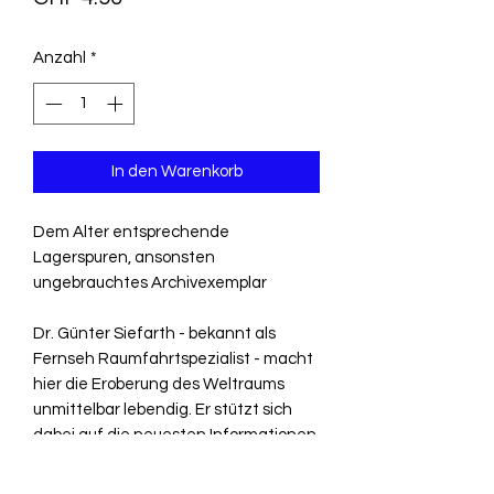
Anzahl
*
In den Warenkorb
Dem Alter entsprechende
Lagerspuren, ansonsten
ungebrauchtes Archivexemplar
Dr. Günter Siefarth - bekannt als
Fernseh Raumfahrtspezialist - macht
hier die Eroberung des Weltraums
unmittelbar lebendig. Er stützt sich
dabei auf die neuesten Informationen
und Bilddokumente und bietet einen
spannenden Überblick vom ersten