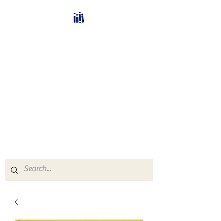
Bücherhalle-
Schweiz
mail(at)verlags-service.ch
Buchhandel und
Antiquariat