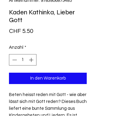
Artikelnummer: 9783806875485
Kaden Kathinka, Lieber
Gott
Preis
CHF 5.50
Anzahl
*
In den Warenkorb
Beten heisst reden mit Gott - wie aber
lässt sich mit Gott reden? Dieses Buch
liefert eine bunte Sammlung aus
Kindergebeten und Liedern. Es ist
eine Fundgrube für alle Erwachsenen,
die mit Kindern zusammen beten