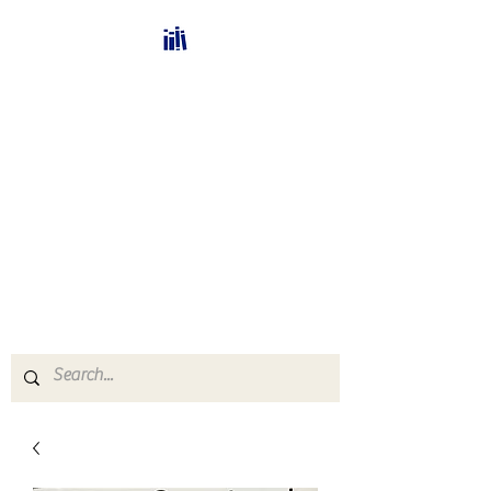
Bücherhalle-
Schweiz
mail(at)verlags-service.ch
Buchhandel und
Antiquariat