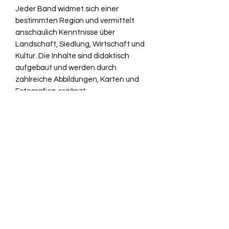
Jeder Band widmet sich einer
bestimmten Region und vermittelt
anschaulich Kenntnisse über
Landschaft, Siedlung, Wirtschaft und
Kultur. Die Inhalte sind didaktisch
aufgebaut und werden durch
zahlreiche Abbildungen, Karten und
Fotografien ergänzt.
Die Hefte entstanden in der zweiten
Hälfte des 20. Jahrhunderts und
spiegeln das geografische Wissen und
die Unterrichtsmethoden dieser Zeit
wider. Heute sind sie gesuchte
Zeitdokumente und eignen sich
sowohl für Sammler als auch für
historisch Interessierte.
Verlag: Arp Verlag, St. Gallen, 3.