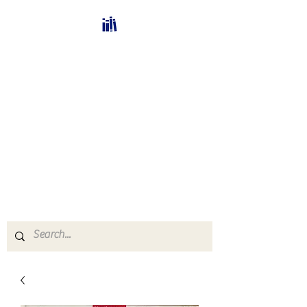
Bücherhalle-
Schweiz
mail(at)verlags-service.ch
Buchhandel und
Antiquariat