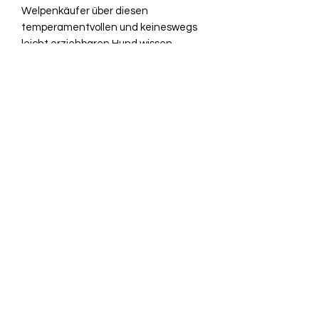
Welpenkäufer über diesen
temperamentvollen und keineswegs
leicht erziehbaren Hund wissen
müssen, erfährt der Leser in diesem
großen Rasseportrait. Schritt für
Schritt begleitet dieses Buch den
Hovawart durch alle Lebensphasen -
vom Welpenzauber über das
Flegelalter und die goldenen Jahre bis
in den Lebensabend.
Gebundene Ausgabe: 108 Seiten
Verlag: Müller Rüschlikon
ISBN-10: 3275012126
ISBN-13: 9783275012121
Größe und/oder Gewicht: 21,2 x 19,2
x 1,2 cm