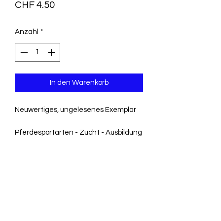
Preis
CHF 4.50
Anzahl
*
In den Warenkorb
Neuwertiges, ungelesenes Exemplar
Pferdesportarten - Zucht - Ausbildung
- Das Nachschlagewerk über
Sportpferde
- Das Handbuch für gezielte Auswahl
und Training
- Das Handbuch für Selektionszucht
- der attraktive Bildband