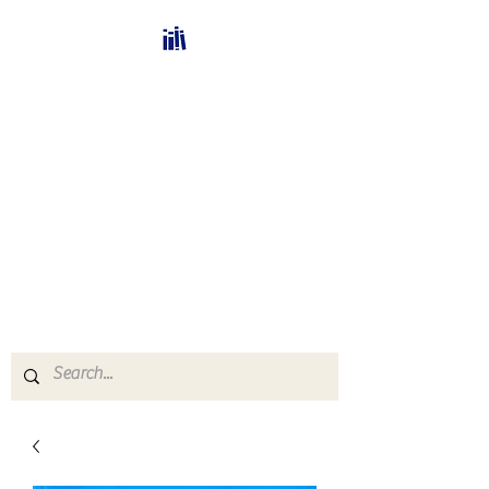
Bücherhalle-
Schweiz
mail(at)verlags-service.ch
Buchhandel und
Antiquariat