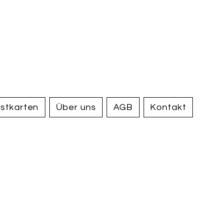
handel und
tiquariat
elden
stkarten
Über uns
AGB
Kontakt