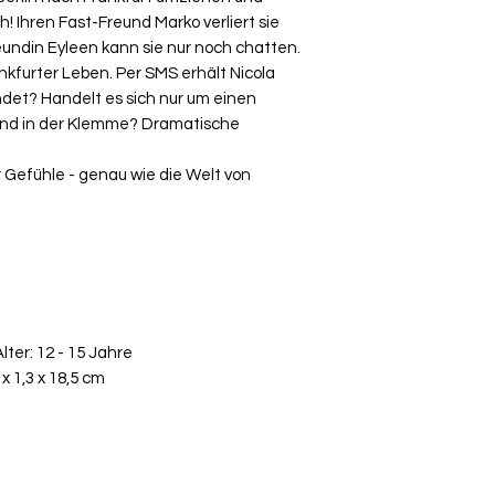
h! Ihren Fast-Freund Marko verliert sie
eundin Eyleen kann sie nur noch chatten.
ankfurter Leben. Per SMS erhält Nicola
ndet? Handelt es sich nur um einen
mand in der Klemme? Dramatische
 Gefühle - genau wie die Welt von
ter: 12 - 15 Jahre
x 1,3 x 18,5 cm