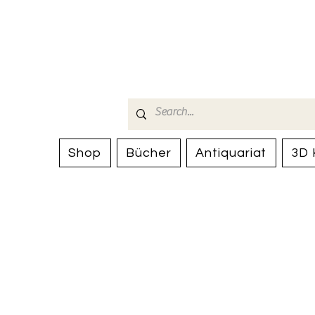
Bücherhalle-
mail(at)verlags-service.ch
Shop
Bücher
Antiquariat
3D 