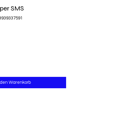
f per SMS
83939337591
 den Warenkorb