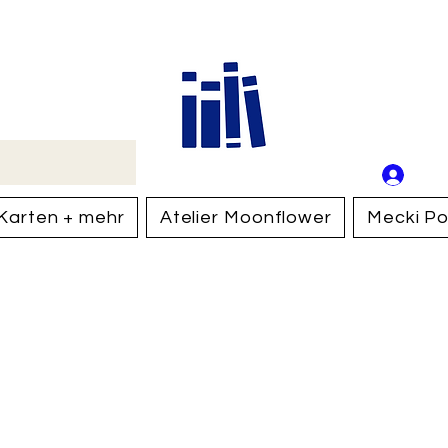
Buch
Schweiz
An
Anm
Karten + mehr
Atelier Moonflower
Mecki Po