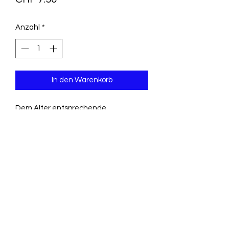
Anzahl
*
In den Warenkorb
Dem Alter entsprechende
Gebrauchs- und Lagerspuren,
handschriftlicher Eintrag auf dem
Vorsatz ansonsten sauberes und sehr
gut erhaltenes Exemplar
Aus der Reihe Berner Heimatbücher
Verlag Paul Haupt Bern 1949
Softcover mit 48 S.