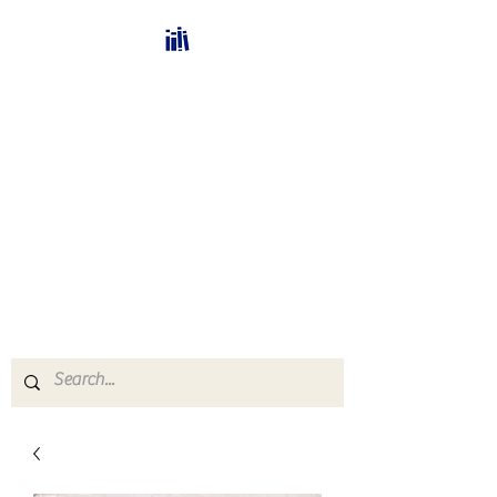
Bücherhalle-
Schweiz
mail(at)verlags-service.ch
Buchhandel und
Antiquariat