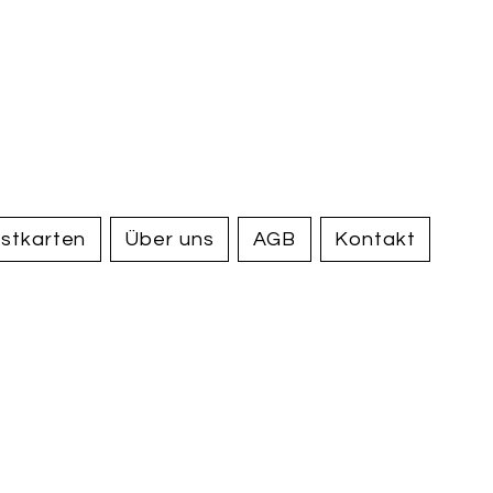
handel und
tiquariat
elden
stkarten
Über uns
AGB
Kontakt