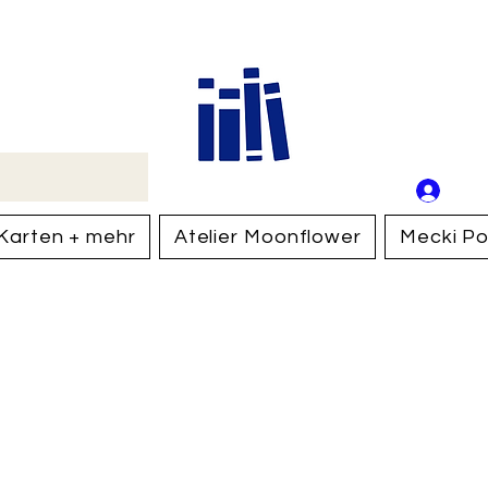
Buch
Schweiz
An
Anm
Karten + mehr
Atelier Moonflower
Mecki Po