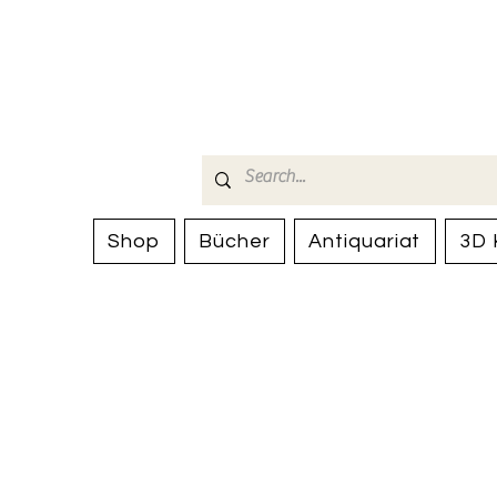
Bücherhalle-
mail(at)verlags-service.ch
Shop
Bücher
Antiquariat
3D 