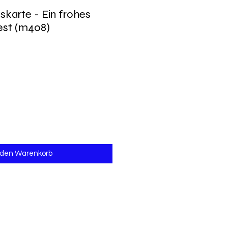
skarte - Ein frohes
est (m408)
 den Warenkorb