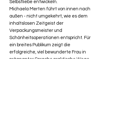
Selbstliebe entwickeln.
Michaela Merten führt von innen nach
außen - nicht umgekehrt, wie es dem
inhaltslosen Zeitgeist der
Verpackungsmeister und
Schönheitsoperationen entspricht. Für
ein breites Publikum zeigt die
erfolgreiche, viel bewunderte Frau in
prägnanter Sprache praktische Wege
für die harmonische Balance von
Körper, Geist und Seele. "Sie hat sich
intensiv mit verschiedenen Religionen
und Philosophien dieser Welt
beschäftigt und dadurch Stück für
Stück Zugang zu einer intensiven
Kommunikation mit ihrer Seele
gefunden. Aus diesem großen Schatz
an Erfahrung hat Michaela Merten ein
sehr persönliches Fünf-Stufen-
Programm erarbeitet, dass sie nun in