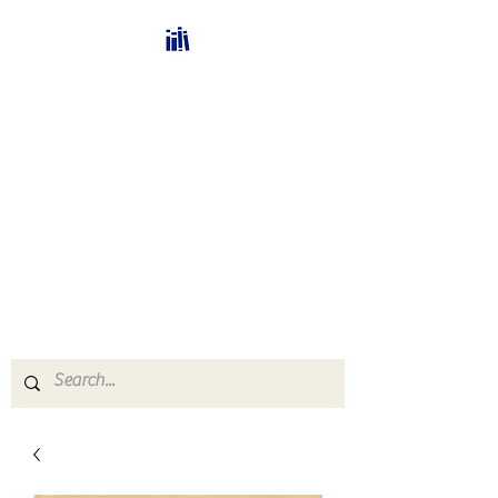
Bücherhalle-
Schweiz
mail(at)verlags-service.ch
Buchhandel und
Antiquariat