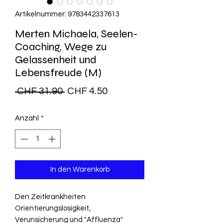
Artikelnummer: 9783442337613
Merten Michaela, Seelen-
Coaching, Wege zu
Gelassenheit und
Lebensfreude (M)
Standardpreis
Sale-
 CHF 31.90 
CHF 4.50
Preis
Anzahl
*
In den Warenkorb
Den Zeitkrankheiten
Orientierungslosigkeit,
Verunsicherung und "Affluenza"