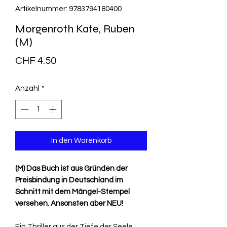
Artikelnummer: 9783794180400
Morgenroth Kate, Ruben
(M)
Preis
CHF 4.50
Anzahl
*
In den Warenkorb
(M) Das Buch ist aus Gründen der
Preisbindung in Deutschland im
Schnitt mit dem Mängel-Stempel
versehen. Ansonsten aber NEU!
Ein Thriller aus der Tiefe der Seele