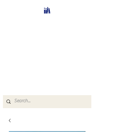
Bücherhalle-
Schweiz
mail(at)verlags-service.ch
Buchhandel und
Antiquariat