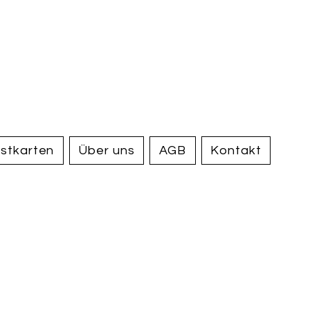
handel und
tiquariat
elden
stkarten
Über uns
AGB
Kontakt