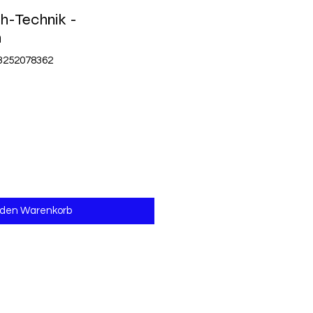
h-Technik -
n
83252078362
 den Warenkorb