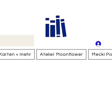
Buch
Schweiz
An
Anm
Karten + mehr
Atelier Moonflower
Mecki Po