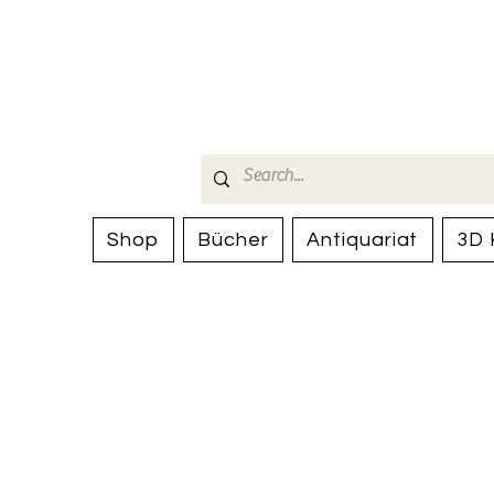
Bücherhalle-
mail(at)verlags-service.ch
Shop
Bücher
Antiquariat
3D 