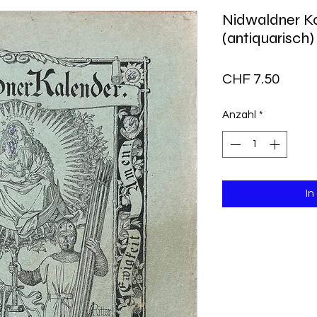
Nidwaldner Ka
(antiquarisch)
Preis
CHF 7.50
Anzahl
*
In