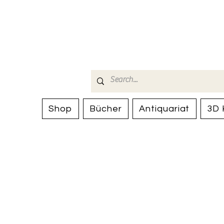
Bücherhalle-
mail(at)verlags-service.ch
Shop
Bücher
Antiquariat
3D 