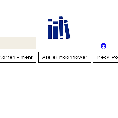
Buch
Schweiz
An
Anm
Karten + mehr
Atelier Moonflower
Mecki Po