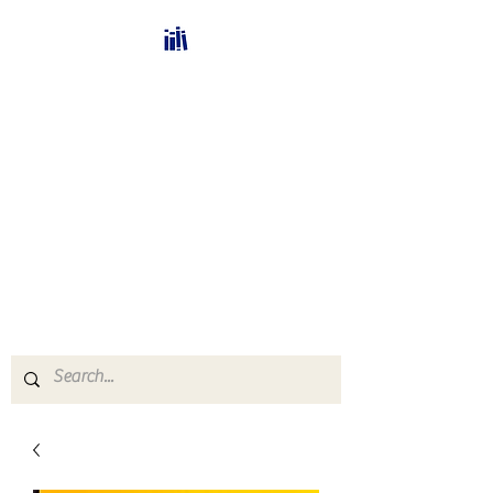
Bücherhalle-
Schweiz
mail(at)verlags-service.ch
Buchhandel und
Antiquariat