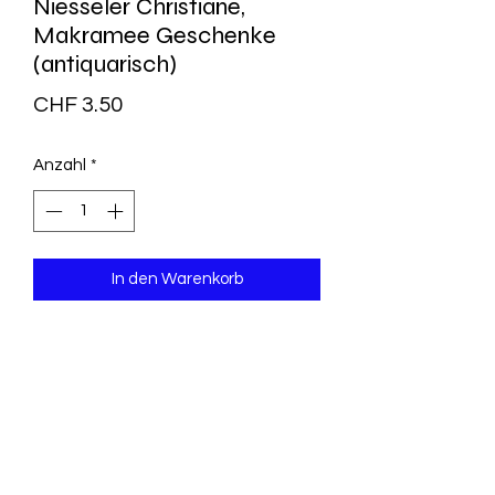
Niesseler Christiane,
Makramee Geschenke
(antiquarisch)
Preis
CHF 3.50
Anzahl
*
In den Warenkorb
leichte Lagerspuren, ansonsten
ungebrauchtes Exemplar
Ein Büchlein voller Ideen für kreative
Geschenke
Broschiert : 48 Seiten