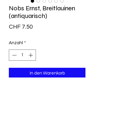
Nobs Ernst, Breitlauinen
(antiquarisch)
Preis
CHF 7.50
Anzahl
*
In den Warenkorb
ehemaliges Bibliothesexemplar mit
Stempel auf dem Vorsatz ansonsten
sehr gut erhaltenes, sauberes
Exemplar
Oberländer Novellen