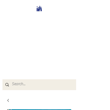
Bücherhalle-
Schweiz
mail(at)verlags-service.ch
Buchhandel und
Antiquariat