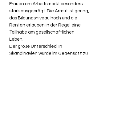
Frauen am Arbeitsmarkt besonders
stark ausgeprägt. Die Armut ist gering,
das Bildungsniveau hoch und die
Renten erlauben in der Regel eine
Teilhabe am gesellschaftlichen
Leben.
Der große Unterschied: In
Skandinavien wurde im Gegensatz zu
Deutschland in den vergangenen 25
Jahren kein radikaler Abbau des
Sozialstaats betrieben. Noch immer
sorgt dort ein starker Staat für eine
stabile Binnenkonjunktur und fördert
Wohlstand und Wirtschaftswachstum.
Für viele unserer drängenden
Probleme bieten die nordischen
Länder Lösungen und Anregungen.
Der Autor legt erstmalig im deutschen
Sprachraum eine vergleichende