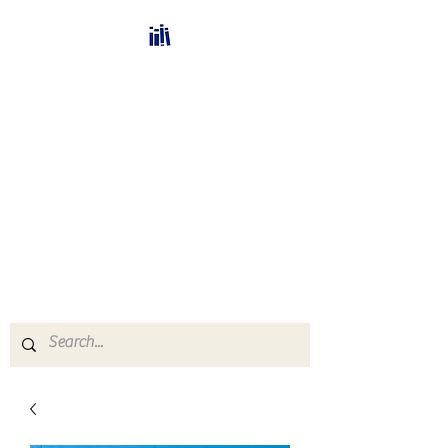
Bücherhalle-
Schweiz
mail(at)verlags-service.ch
Buchhandel und
Antiquariat