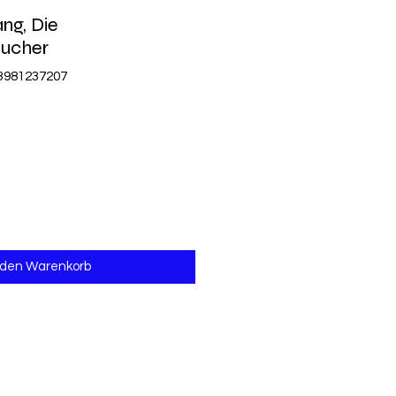
ng, Die
sucher
83981237207
 den Warenkorb