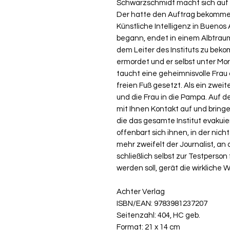
Schwarzschmidt macht sich auf
Der hatte den Auftrag bekommen,
Künstliche Intelligenz in Buenos
begann, endet in einem Albtraum.
dem Leiter des Instituts zu bek
ermordet und er selbst unter Mo
taucht eine geheimnisvolle Frau a
freien Fuß gesetzt. Als ein zweit
und die Frau in die Pampa. Auf d
mit Ihnen Kontakt auf und bringe
die das gesamte Institut evakuie
offenbart sich ihnen, in der nicht
mehr zweifelt der Journalist, an 
schließlich selbst zur Testperson
werden soll, gerät die wirkliche 
Achter Verlag
ISBN/EAN: 9783981237207
Seitenzahl: 404, HC geb.
Format: 21 x 14 cm