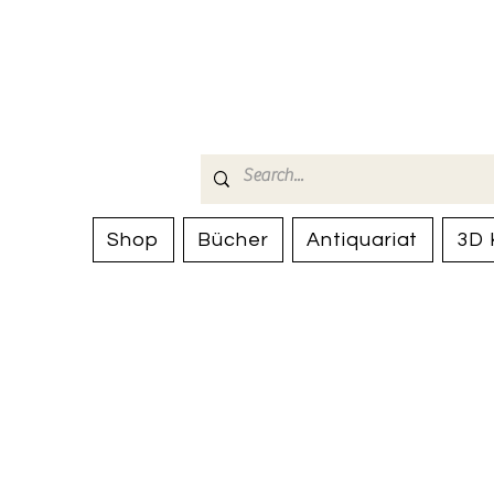
Bücherhalle-
mail(at)verlags-service.ch
Shop
Bücher
Antiquariat
3D 