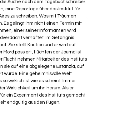
 die Suche nach dem Tagebuchschreiber.
 eine Reportage über das Institut für
 Aires zu schreiben. Was mit Träumen
 Es gelingt ihm nicht einen Termin mit
ommen, einer seiner Informanten wird
rdverdacht verhaftet. Im Gefängnis
uf. Sie stellt Kaution und er wird auf
er Mord passiert, flüchten der Journalist
er Flucht nehmen Mitarbeiter des Instituts
n sie auf eine abgelegene Estanzia, auf
rt wurde. Eine geheimnisvolle Welt
s so wirklich ist wie es scheint. Immer
der Wirklichkeit um ihn herum. Als er
 für ein Experiment des Instituts gemacht
Welt endgültig aus den Fugen.