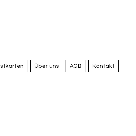
handel und
tiquariat
elden
stkarten
Über uns
AGB
Kontakt