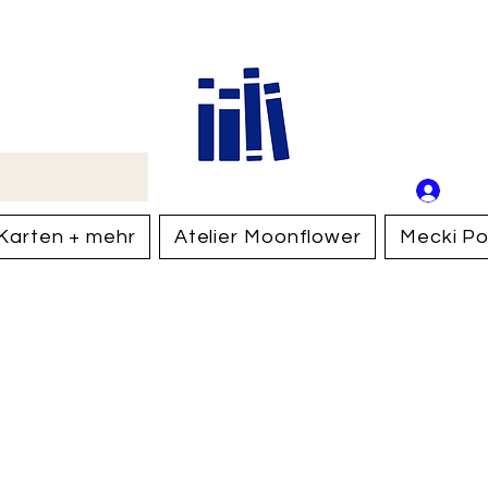
Buch
Schweiz
An
Anm
Karten + mehr
Atelier Moonflower
Mecki Po