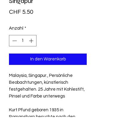
Singapur
Preis
CHF 5.50
Anzahl
*
In den Warenkorb
Malaysia, Singapur., Persönliche
Beobachtungen, künstlerisch
festgehalten. 25 Jahre mit Kohlestift,
Pinsel und Farbe unterwegs
Kurt Pfund geboren 1935 in
Romanshorn besuchte nach den
üblichen Schuljahren die Kunstschule
Luzern und die Ecole des Beaux Arts in