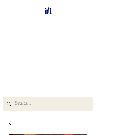
Bücherhalle-
Schweiz
mail(at)verlags-service.ch
Buchhandel und
Antiquariat