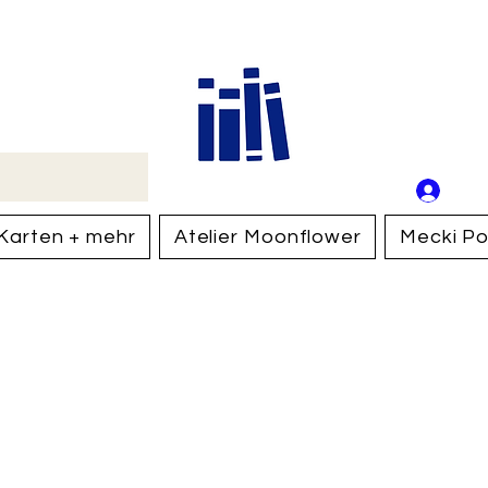
Buch
Schweiz
An
Anm
Karten + mehr
Atelier Moonflower
Mecki Po