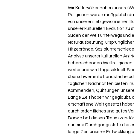
Wir Kulturvölker haben unsere W
Religionen waren maßgeblich dar
von unseren lieb gewonnenen Ill
unserer kulturellen Evolution zu 
Süden der Welt unterwegs und er
Naturausbeutung, ursprünglichen
Hitzebrände, Sozialunterschiede 
Analyse unserer kulturellen Antr
beherrschenden Weltreligionen. 
weiter und wird tagesaktuell: 
überschwemmte Landstriche oder
täglichen Nachrichten bieten, nu
Kommenden, Quittungen unseres
Lange Zeit haben wir geglaubt, 
erschaffene Welt gesetzt haben.
durch ordentliches und gutes Ver
Darwin hat diesen Traum zerstört.
nur eine Durchgangsstufe diese
lange Zeit unserer Entwicklung 