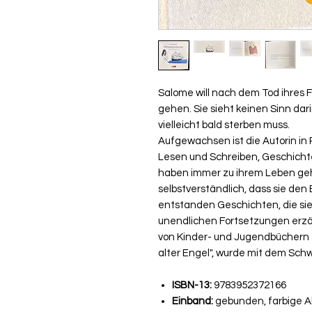
Salome will nach dem Tod ihres F
gehen. Sie sieht keinen Sinn da
vielleicht bald sterben muss.
Aufgewachsen ist die Autorin in
Lesen und Schreiben, Geschich
haben immer zu ihrem Leben geh
selbstverständlich, dass sie den
entstanden Geschichten, die sie
unendlichen Fortsetzungen erzäh
von Kinder- und Jugendbüchern e
alter Engel", wurde mit dem Sc
ISBN-13:
9783952372166
Einband:
gebunden, farbige A