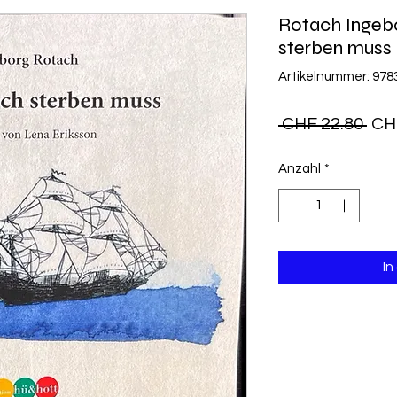
Rotach Ingebo
sterben muss
Artikelnummer: 97
Sta
 CHF 22.80 
CH
Anzahl
*
In