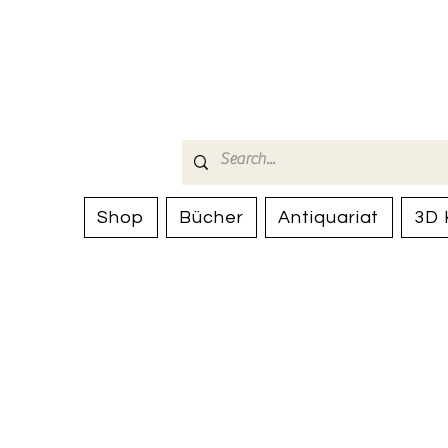
Bücherhalle-
mail(at)verlags-service.ch
Shop
Bücher
Antiquariat
3D 