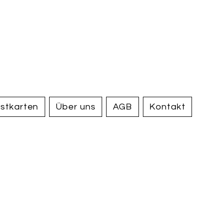
handel und
tiquariat
elden
stkarten
Über uns
AGB
Kontakt