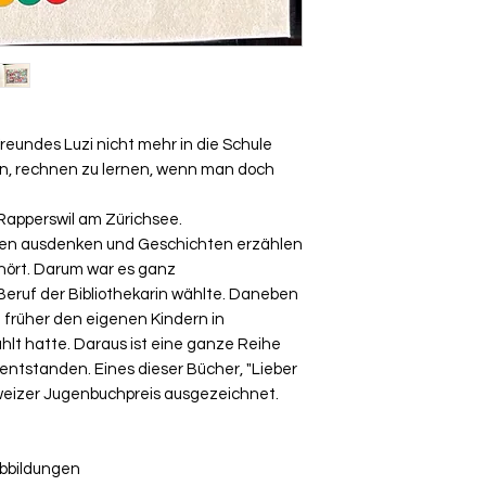
reundes Luzi nicht mehr in die Schule
rin, rechnen zu lernen, wenn man doch
 Rapperswil am Zürichsee.
ten ausdenken und Geschichten erzählen
ört. Darum war es ganz
 Beruf der Bibliothekarin wählte. Daneben
 früher den eigenen Kindern in
lt hatte. Daraus ist eine ganze Reihe
ntstanden. Eines dieser Bücher, "Lieber
hweizer Jugenbuchpreis ausgezeichnet.
bbildungen