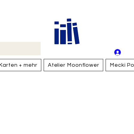
Buch
Schweiz
An
Anm
Karten + mehr
Atelier Moonflower
Mecki Po